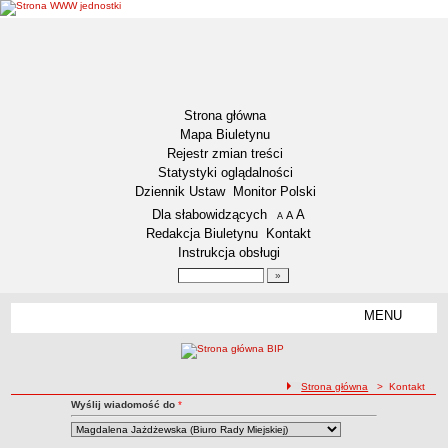
Strona główna
Mapa Biuletynu
Rejestr zmian treści
Statystyki oglądalności
Dziennik Ustaw
Monitor Polski
Menu dodatkowe
Dla słabowidzących
A
powiększ czcionkę
A
standardowy rozmiar czcionki
A
pomniejsz czcionkę
Redakcja Biuletynu
Kontakt
Instrukcja obsługi
Wyszukiwarka artykułów
Szukaj
MENU
Menu
GMINA ŚWIECIE
LOKALIZACJA
ścieżka nawigacji
Strona główna
> Kontakt
DANE STATYSTYCZNE
Kontakt z Redakcją BIP
Wyślij wiadomość do
*
Kontakt
ZADANIA PUBLICZNE
STATUT GMINY