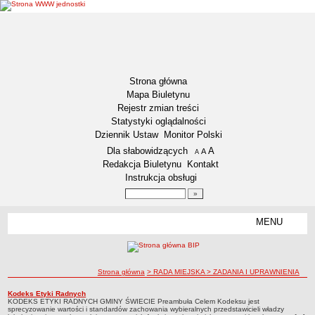
Strona główna
Mapa Biuletynu
Rejestr zmian treści
Statystyki oglądalności
Dziennik Ustaw
Monitor Polski
Menu dodatkowe
Dla słabowidzących
A
powiększ czcionkę
A
standardowy rozmiar czcionki
A
pomniejsz czcionkę
Redakcja Biuletynu
Kontakt
Instrukcja obsługi
Wyszukiwarka artykułów
Szukaj
MENU
Menu
GMINA ŚWIECIE
LOKALIZACJA
ścieżka nawigacji
Strona główna
> RADA MIEJSKA
> ZADANIA I UPRAWNIENIA
DANE STATYSTYCZNE
ZADANIA PUBLICZNE
ZADANIA I UPRAWNIENIA
Kodeks Etyki Radnych
ZADANIA I UPRAWNIENIA
KODEKS ETYKI RADNYCH GMINY ŚWIECIE Preambuła Celem Kodeksu jest
sprecyzowanie wartości i standardów zachowania wybieralnych przedstawicieli władzy
STATUT GMINY