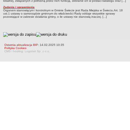
lokalnej, związanych z pełnioną przez nich funkcją, zebranie ich w postaci katalogu oraz [...]
STRATEGIE I PROGRAMY WIELOLETNIE
Zadania i uprawnienia
Organem stanowiącym i kontrolnym w Gminie Świecie jest Rada Miejska w Świeciu.Art. 18
RAPORT O STANIE GMINY
ust.1 ustawy o samorządzie gminnym do właściwości Rady oddaje wszystkie sprawy
pozostające w zakresie działania gminy, o ile ustawy nie stanowią inaczej. [...]
ZWIĄZKI I STOWARZYSZENIA
PROJEKTY UNIJNE
metryczka
POLITYKA OBRONNA
KONSULTACJE SPOŁECZNE
Ostatnia aktualizacja BIP:
14.02.2025 10:35
Polityka Cookies
RADA MIEJSKA
CMS i hosting: Logonet Sp. z o.o.
ZADANIA I UPRAWNIENIA
SKŁAD, KOMISJE, KLUBY I DYŻURY
PLANY PRACY
PORZĄDKI OBRAD SESJI
PROJEKTY UCHWAŁ
PROJEKT PROTOKOŁU Z SESJI
PROTOKOŁY Z SESJI
PORTAL MIESZKAŃCA (wyniki głosowań)
TRANSMISJE OBRAD
INTERPELACJE I ZAPYTANIA RADNYCH