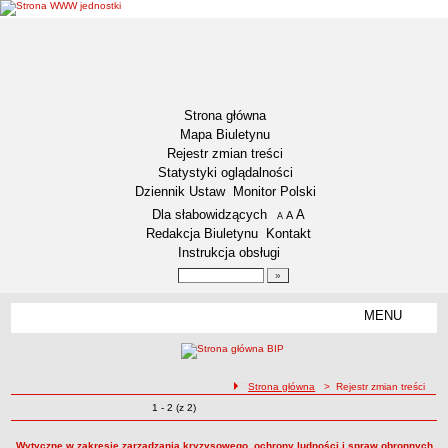
Strona główna
Mapa Biuletynu
Rejestr zmian treści
Statystyki oglądalności
Dziennik Ustaw
Monitor Polski
Menu dodatkowe
Dla słabowidzących
A
powiększ czcionkę
A
standardowy rozmiar czcionki
A
pomniejsz czcionkę
Redakcja Biuletynu
Kontakt
Instrukcja obsługi
Wyszukiwarka artykułów
Szukaj
MENU
Menu
GMINA ŚWIECIE
LOKALIZACJA
ścieżka nawigacji
Strona główna
> Rejestr zmian treści
DANE STATYSTYCZNE
Zmiany o pozycjach
1 - 2 (z 2)
Rejestr zmian treści
ZADANIA PUBLICZNE
STATUT GMINY
Wytyczne w zakresie zarządzania kryzysowego, ochrony ludności i spraw obronnych