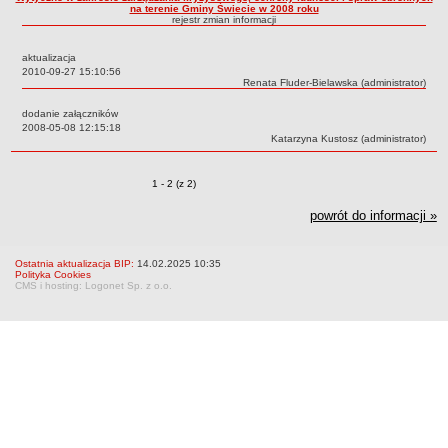
na terenie Gminy Świecie w 2008 roku
STRATEGIE I PROGRAMY WIELOLETNIE
rejestr zmian informacji
RAPORT O STANIE GMINY
aktualizacja
ZWIĄZKI I STOWARZYSZENIA
Data:
2010-09-27 15:10:56
Autor:
Renata Fluder-Bielawska (administrator)
PROJEKTY UNIJNE
dodanie załączników
POLITYKA OBRONNA
Data:
2008-05-08 12:15:18
Autor:
Katarzyna Kustosz (administrator)
KONSULTACJE SPOŁECZNE
RADA MIEJSKA
Zmiany o pozycjach
1 - 2 (z 2)
ZADANIA I UPRAWNIENIA
powrót do informacji »
SKŁAD, KOMISJE, KLUBY I DYŻURY
PLANY PRACY
Ostatnia aktualizacja BIP:
14.02.2025 10:35
PORZĄDKI OBRAD SESJI
Polityka Cookies
CMS i hosting: Logonet Sp. z o.o.
PROJEKTY UCHWAŁ
PROJEKT PROTOKOŁU Z SESJI
PROTOKOŁY Z SESJI
PORTAL MIESZKAŃCA (wyniki głosowań)
TRANSMISJE OBRAD
INTERPELACJE I ZAPYTANIA RADNYCH